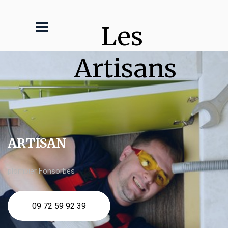
Les 
Artisans
ARTISAN
plombier Fonsorbes
09 72 59 92 39