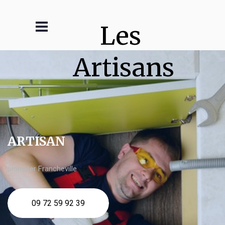
Les 
Artisans
ARTISAN
plombier Francheville
09 72 59 92 39