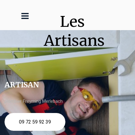
Les 
Artisans
ARTISAN
plombier Freyming Merlebach
09 72 59 92 39