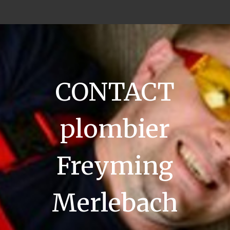
CONTACT
plombier
Freyming
Merlebach