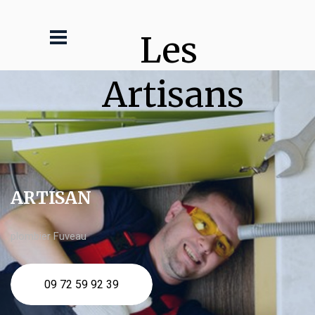
Les 
Artisans
ARTISAN
plombier Fuveau
09 72 59 92 39