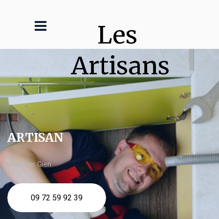
Les 
Artisans
ARTISAN
plombier Gien
09 72 59 92 39