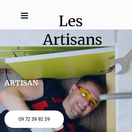
Les 
Artisans
ARTISAN
plombier Givet
09 72 59 92 39