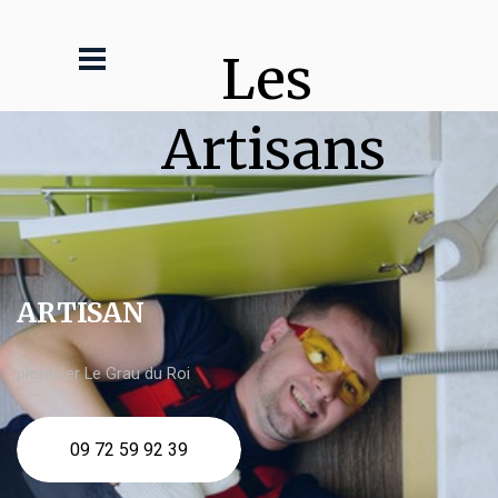
Les 
Artisans
ARTISAN
plombier Le Grau du Roi
09 72 59 92 39