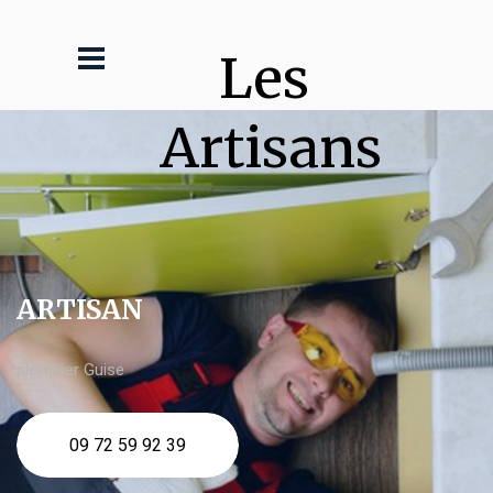
Les 
Artisans
ARTISAN
plombier Guise
09 72 59 92 39