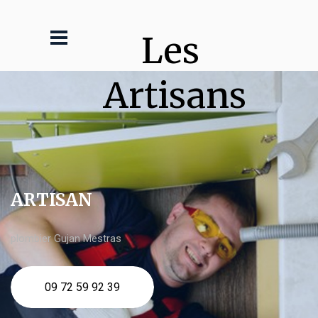
Les 
Artisans
ARTISAN
plombier Gujan Mestras
09 72 59 92 39