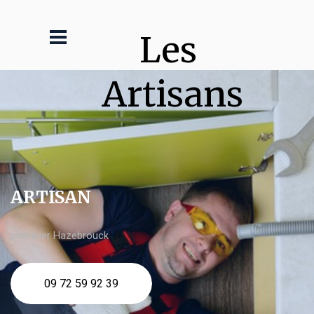
Les 
Artisans
ARTISAN
plombier Hazebrouck
09 72 59 92 39