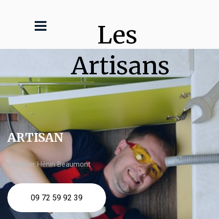
Les 
Artisans
ARTISAN
plombier Hénin Beaumont
09 72 59 92 39