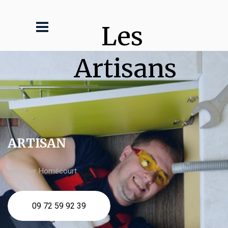
Les 
Artisans
ARTISAN
plombier Homécourt
09 72 59 92 39