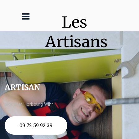
Les 
Artisans
ARTISAN
plombier Horbourg Wihr
09 72 59 92 39