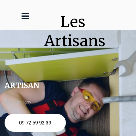
Les 
Artisans
ARTISAN
plombier Igny
09 72 59 92 39