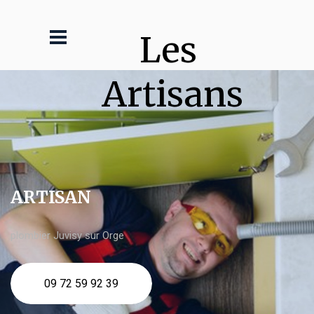
Les 
Artisans
ARTISAN
plombier Juvisy sur Orge
09 72 59 92 39