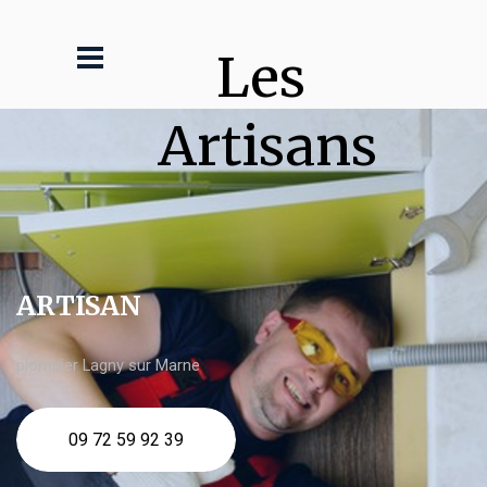
Les 
Artisans
ARTISAN
plombier Lagny sur Marne
09 72 59 92 39