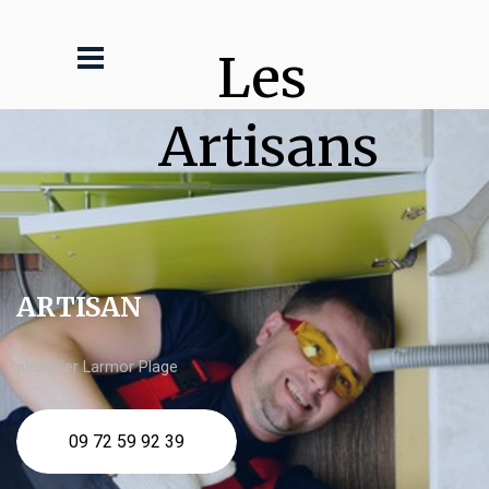
Les 
Artisans
ARTISAN
plombier Larmor Plage
09 72 59 92 39