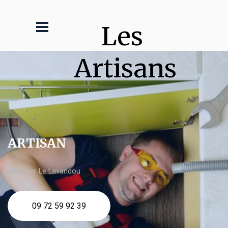
Les 
Artisans
ARTISAN
plombier Le Lavandou
09 72 59 92 39