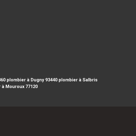
360
plombier à Dugny 93440
plombier à Salbris
 à Mouroux 77120