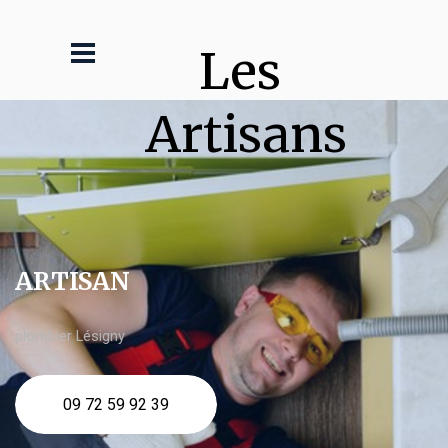
Les 
Artisans
ARTISAN
plombier Lésigny
09 72 59 92 39