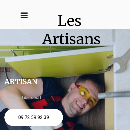
Les 
Artisans
ARTISAN
plombier Libercourt
09 72 59 92 39