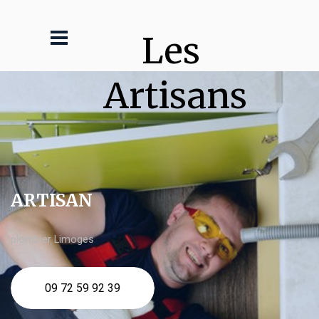
Les 
Artisans
ARTISAN
plombier Limoges
09 72 59 92 39