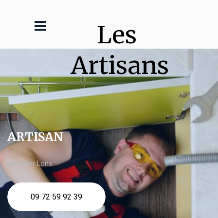
Les 
Artisans
ARTISAN
plombier Lons
09 72 59 92 39