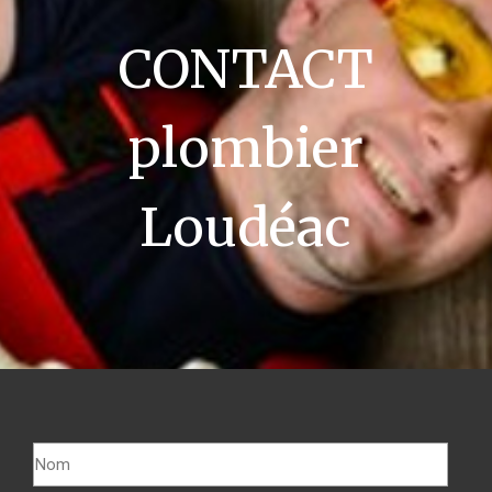
CONTACT
plombier
Loudéac