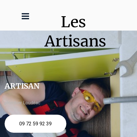
Les 
Artisans
ARTISAN
plombier Loudéac
09 72 59 92 39