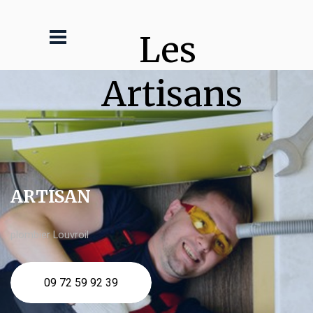
Les 
Artisans
ARTISAN
plombier Louvroil
09 72 59 92 39