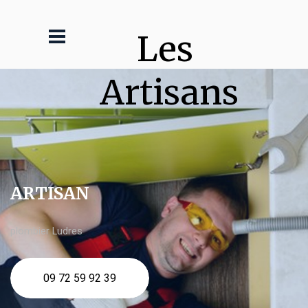
Les 
Artisans
ARTISAN
plombier Ludres
09 72 59 92 39