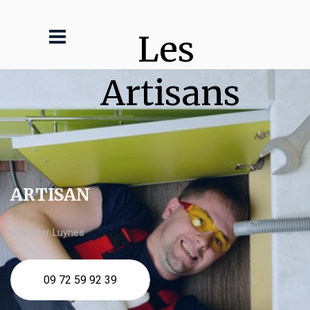
Les 
Artisans
ARTISAN
plombier Luynes
09 72 59 92 39