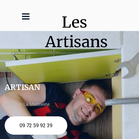
Les 
Artisans
ARTISAN
plombier La Madeleine
09 72 59 92 39