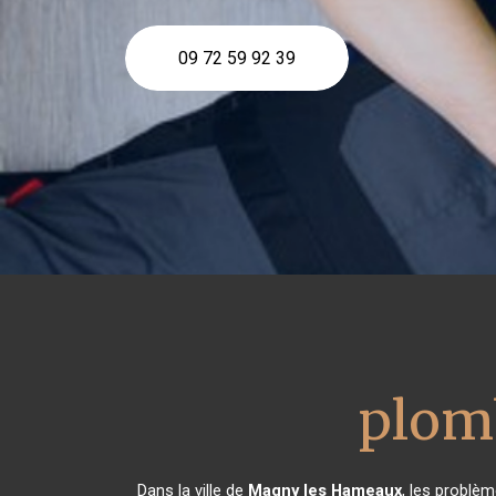
09 72 59 92 39
plom
Dans la ville de
Magny les Hameaux
, les problè