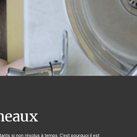
meaux
nts si non résolus à temps. C'est pourquoi il est