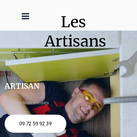
Les 
Artisans
ARTISAN
plombier Malesherbes
09 72 59 92 39