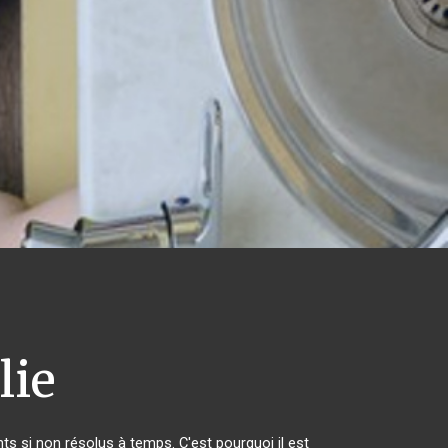
lie
s si non résolus à temps. C'est pourquoi il est