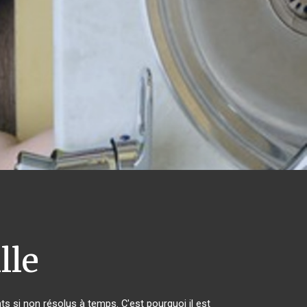
lle
s si non résolus à temps. C'est pourquoi il est