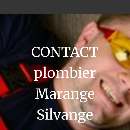
CONTACT
plombier
Marange
Silvange