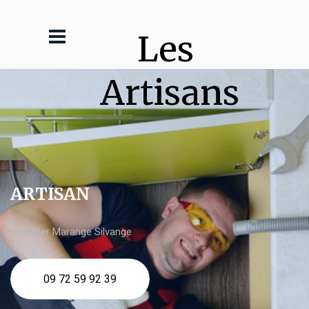
Les 
Artisans
ARTISAN
plombier Marange Silvange
09 72 59 92 39