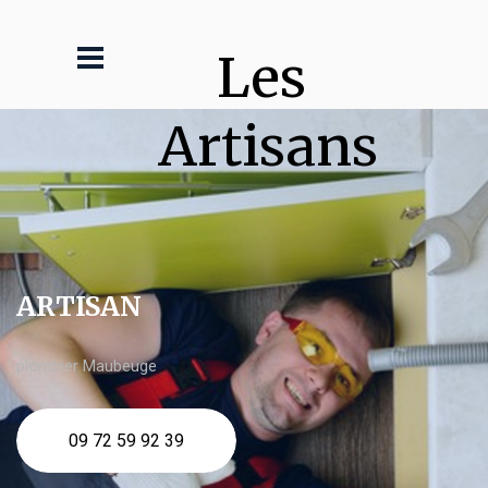
Les 
Artisans
ARTISAN
plombier Maubeuge
09 72 59 92 39