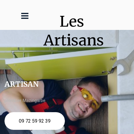
Les 
Artisans
ARTISAN
plombier Mazingarbe
09 72 59 92 39