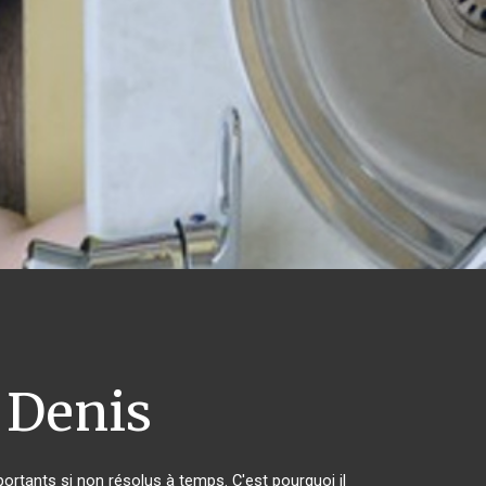
 Denis
rtants si non résolus à temps. C'est pourquoi il