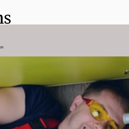
ns
ion