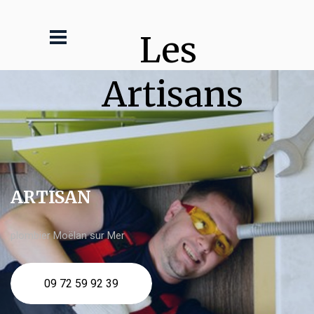
Les 
Artisans
ARTISAN
plombier Moëlan sur Mer
09 72 59 92 39