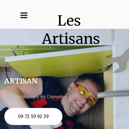
Les 
Artisans
ARTISAN
plombier Montigny lès Cormeilles
09 72 59 92 39