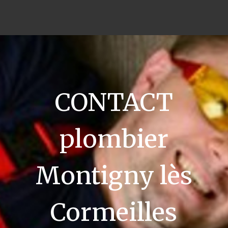
CONTACT
plombier
Montigny lès
Cormeilles