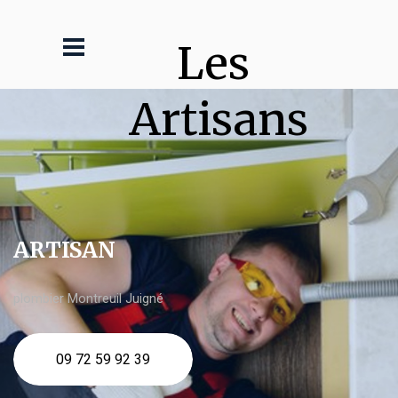
Les 
Artisans
ARTISAN
plombier Montreuil Juigné
09 72 59 92 39