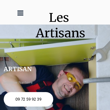
Les 
Artisans
ARTISAN
plombier Nanterre
09 72 59 92 39