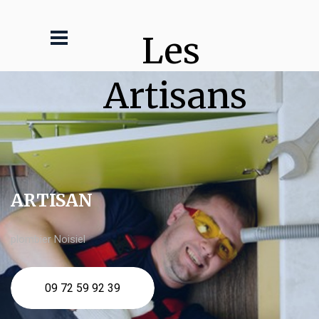
Les 
Artisans
ARTISAN
plombier Noisiel
09 72 59 92 39