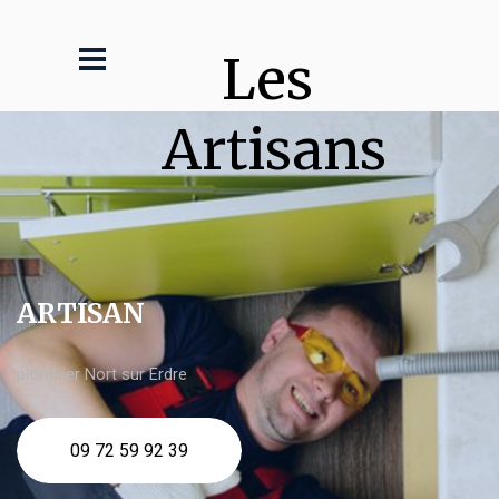
Les 
Artisans
ARTISAN
plombier Nort sur Erdre
09 72 59 92 39