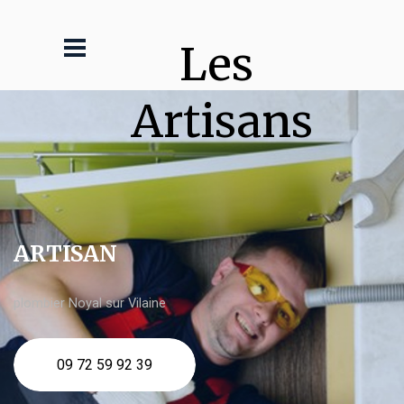
Les 
Artisans
ARTISAN
plombier Noyal sur Vilaine
09 72 59 92 39