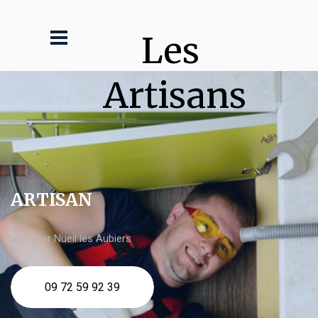
Les 
Artisans
ARTISAN
plombier Nueil les Aubiers
09 72 59 92 39