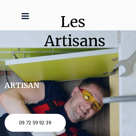
Les 
Artisans
ARTISAN
plombier Orgeval
09 72 59 92 39