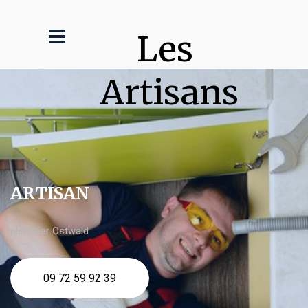
Les 
Artisans
ARTISAN
plombier Ostwald
09 72 59 92 39