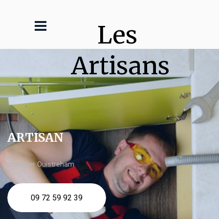
Les 
Artisans
ARTISAN
plombier Ouistreham
09 72 59 92 39