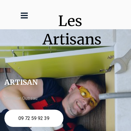
Les 
Artisans
ARTISAN
plombier Outreau
09 72 59 92 39