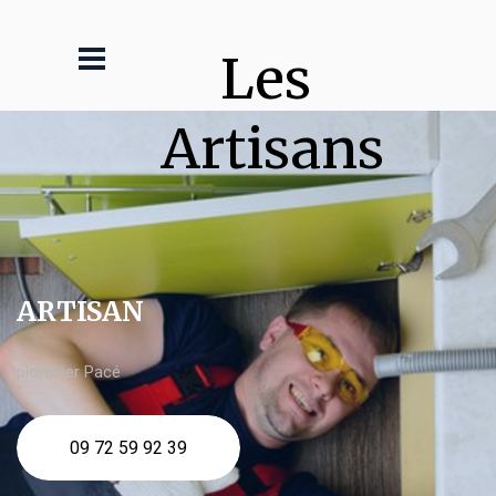
Les 
Artisans
ARTISAN
plombier Pacé
09 72 59 92 39