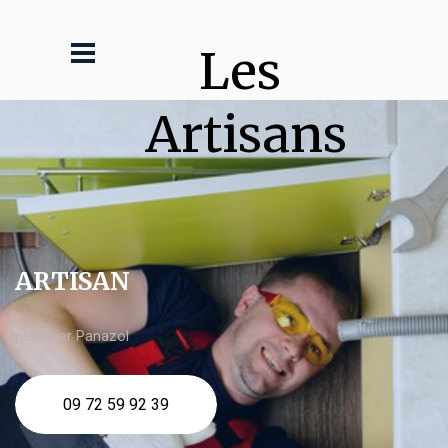
Les 
Artisans
ARTISAN
plombier Panazol
09 72 59 92 39